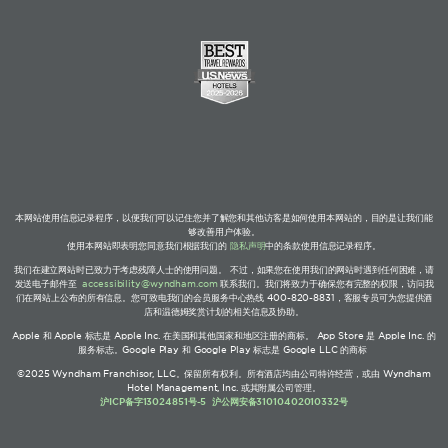
本网站使用信息记录程序，以便我们可以记住您并了解您和其他访客是如何使用本网站的，目的是让我们能
够改善用户体验。
使用本网站即表明您同意我们根据我们的
隐私声明
中的条款使用信息记录程序。
我们在建立网站时已致力于考虑残障人士的使用问题。 不过，如果您在使用我们的网站时遇到任何困难，请
发送电子邮件至
accessibility@wyndham.com
联系我们。我们将致力于确保您有完整的权限，访问我
们在网站上公布的所有信息。您可致电我们的会员服务中心热线 400-820-8831，客服专员可为您提供酒
店和温德姆奖赏计划的相关信息及协助。
Apple 和 Apple 标志是 Apple Inc. 在美国和其他国家和地区注册的商标。 App Store 是 Apple Inc. 的
服务标志。Google Play 和 Google Play 标志是 Google LLC 的商标
©2025 Wyndham Franchisor, LLC。保留所有权利。所有酒店均由公司特许经营，或由 Wyndham
Hotel Management, Inc. 或其附属公司管理。
沪ICP备字13024851号-5
沪公网安备31010402010332号