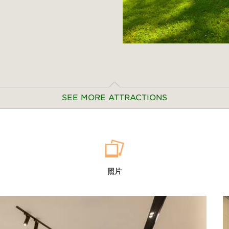
SEE MORE ATTRACTIONS
Outdoors & Recreation
Chouzou Park
照片
Diaoyuji Park
Foyun Mountain
Futian Wetland Park