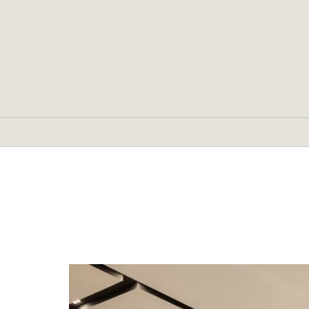
Arts & Culture
Futang Ancient Town
Old Station 1970 Cultural and
Creative Park
Shuanglin Temple
Yiwu Museum