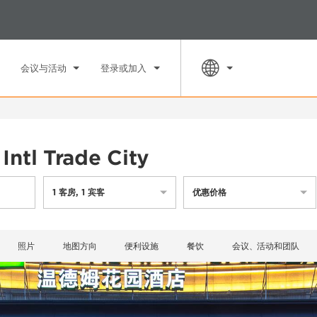
入住
退房
市
周四, 2026 八月 06
周五, 2026 
会议与活动
登录或加入
ntl Trade City
1
客房
,
1
宾客
优惠价格
照片
地图方向
便利设施
餐饮
会议、活动和团队