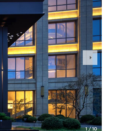
Next
Slide
1
/
10