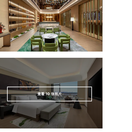
Sports & Entertainment
Hengdian World Studios
Yiwu Ocean World
Yiwu Stadium
Yiwu Xiaoliushi Outdoor
Amusement Park
查看
10
张照片