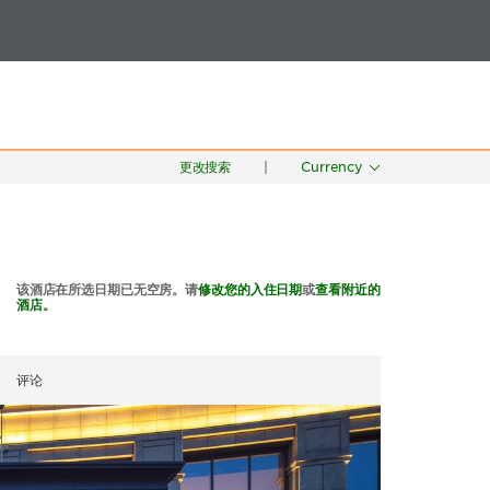
搜索
八月 07
更改搜索
|
Currency
该酒店在所选日期已无空房。请
修改您的入住日期
或
查看附近的
酒店。
评论