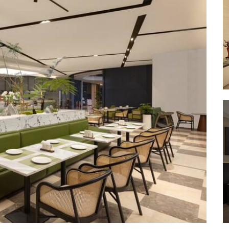
Huajian Paradise
Jimingshan Park
Jinhua Luobinwang Park
Longshan Scenic Area
Luo Binwang Park
Mafan Agricultural Wonderland
Nanshan Park
Songpu Mountain
Ten-Mile Natural Gallery
Yiwu Botanical Garden
Yiwu Dutiful Son Temple Park
Yiwu River
Yiwu Xiuhu Park