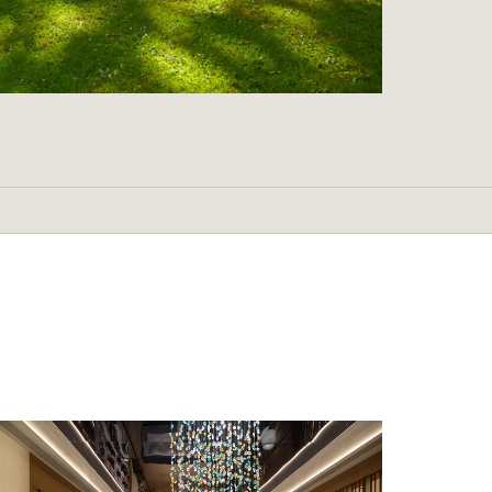
Shopping
Binwang Market
Century Shopping Center
Exotic Street
Huangyuan Markets