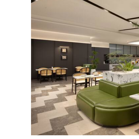
Points of Interest
Yiwu International Expo Center
Yiwu International Trade City