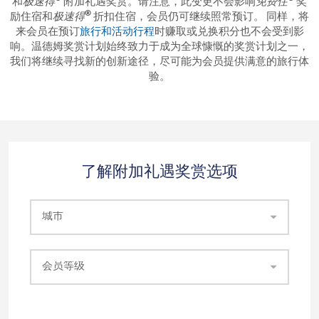
和
极速得
附加礼遇奖赏。请注意，此变更不会影响
免费住
奖
®
励住宿和
极速得
折扣住宿，会员仍可继续照常预订。 同样，将
来会员在预订
旅行和活动行程
时赚取或兑换积分也不会受到影
响。温德姆奖赏计划始终致力于成为全球慷慨的奖赏计划之一，
我们将继续寻找新的创新途径，尽可能为会员提供满意的旅行体
验。
了解附加礼遇奖赏选项
城市
会员等级