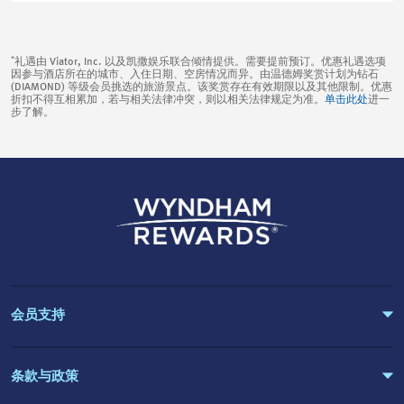
*
礼遇由 Viator, Inc. 以及凯撒娱乐联合倾情提供。需要提前预订。优惠礼遇选项
因参与酒店所在的城市、入住日期、空房情况而异。由温德姆奖赏计划为钻石
(DIAMOND) 等级会员挑选的旅游景点。该奖赏存在有效期限以及其他限制。优惠
折扣不得互相累加，若与相关法律冲突，则以相关法律规定为准。
单击此处
进一
步了解。
会员支持
条款与政策