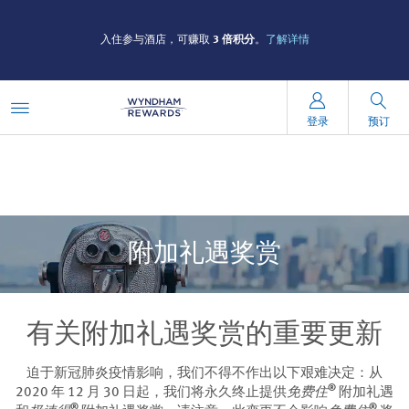
入住参与酒店，可赚取
3 倍积分
。
了解详情
登录
预订
附加礼遇奖赏
有关附加礼遇奖赏的重要更新
迫于新冠肺炎疫情影响，我们不得不作出以下艰难决定：从
®
2020 年 12 月 30 日起，我们将永久终止提供
免费住
附加礼遇
®
®